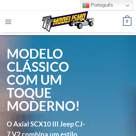
Skip
Português
to
content
0
MODELO
CLÁSSICO
COM UM
TOQUE
MODERNO!
O Axial SCX10 III Jeep CJ-
7 V2 combina um estilo