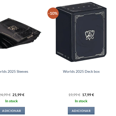
-10%
rlds 2025 Sleeves
Worlds 2025 Deck box
O
O
O
O
24,99
€
21,99
€
19,99
€
17,99
€
preço
preço
preço
preço
In stock
In stock
original
atual
original
atual
era:
é:
era:
é:
24,99 €.
21,99 €.
19,99 €.
17,99 €.
ADICIONAR
ADICIONAR