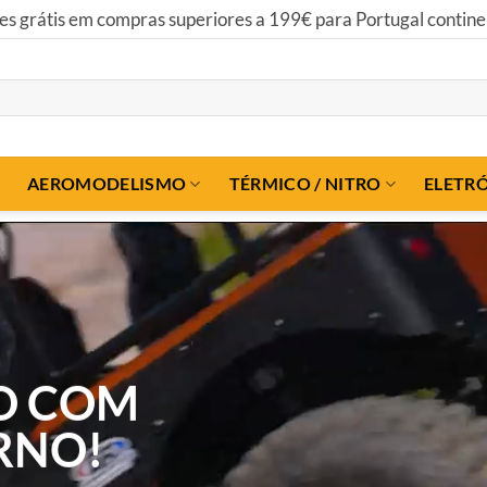
Todas as suas transações são 100% seguras!
AEROMODELISMO
TÉRMICO / NITRO
ELETR
O COM
RNO!