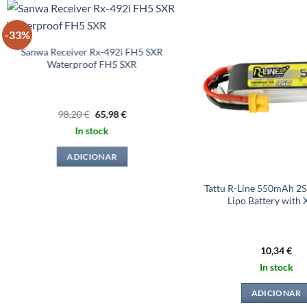
-33%
Sanwa Receiver Rx-492i FH5 SXR
Waterproof FH5 SXR
O
O
98,20
€
65,98
€
preço
preço
In stock
original
atual
era:
é:
98,20 €.
65,98 €.
ADICIONAR
Tattu R-Line 550mAh 2S
Lipo Battery with
10,34
€
In stock
ADICIONAR