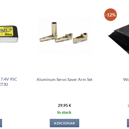
-12%
 7.4V 95C
Aluminum Servo Saver Arm Set
Wo
 XT30
29,95
€
In stock
ADICIONAR