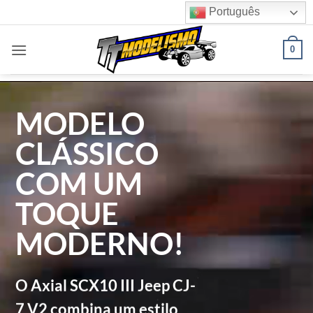
Skip
Português
to
content
0
MODELO
CLÁSSICO
COM UM
TOQUE
MODERNO!
O Axial SCX10 III Jeep CJ-
7 V2 combina um estilo